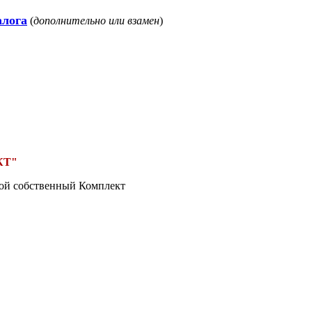
алога
(
дополнительно или взамен
)
КТ"
вой собственный Комплект