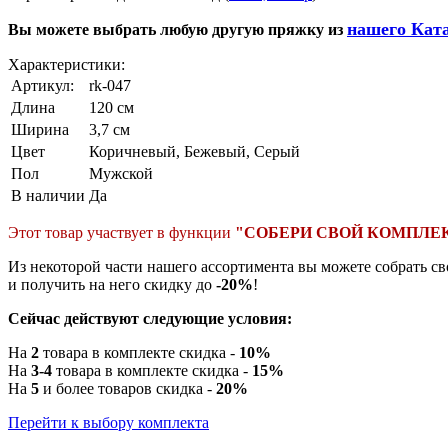
нашего Кат
Вы можете выбрать любую другую пряжку из
Характеристики:
Артикул:
rk-047
Длина
120 см
Ширина
3,7 см
Цвет
Коричневый
,
Бежевый
,
Серый
Пол
Мужской
В наличии
Да
Этот товар участвует в функции
"СОБЕРИ СВОЙ КОМПЛЕ
Из некоторой части нашего ассортимента вы можете собрать с
и получить на него скидку до
-20%
!
Сейчас действуют следующие условия:
На
2
товара в комплекте скидка -
10%
На
3-4
товара в комплекте скидка -
15%
На
5
и более товаров скидка -
20%
Перейти к выбору комплекта