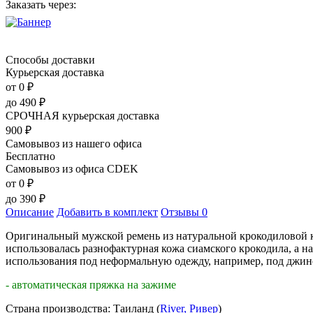
Заказать через:
Способы доставки
Курьерская доставка
от 0
₽
до
490
₽
СРОЧНАЯ курьерская доставка
900
₽
Самовывоз из нашего офиса
Бесплатно
Самовывоз из офиса CDEK
от 0
₽
до
390
₽
Описание
Добавить в комплект
Отзывы
0
Оригинальный мужской ремень из натуральной крокодиловой ко
использовалась разнофактурная кожа сиамского крокодила, а н
использования под неформальную одежду, например, под джинсы
- автоматическая пряжка на зажиме
Страна производства: Таиланд (
River, Ривер
)