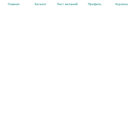
Главная
Каталог
Лист желаний
Профиль
Корзина
office@ExoticKozha.ru
Мы в соц. сетях
Покупателям
Информация
Партнерам
Добавить сайт в избранные
Связаться с нами
Карта сайта