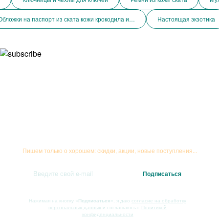
Обложки на паспорт из ската кожи крокодила и змеи
Настоящая экзотика
Подписывайтесь на рассылку
Пишем только о хорошем: скидки, акции, новые поступления...
Нажимая на кнопку
«Подписаться»
, я даю
согласие на обработку
персональных данных
и соглашаюсь с
Политикой
конфиденциальности