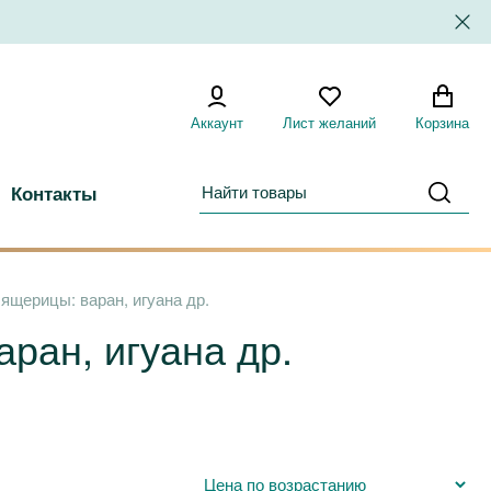
Аккаунт
Лист желаний
Корзина
Контакты
ящерицы: варан, игуана др.
ран, игуана др.