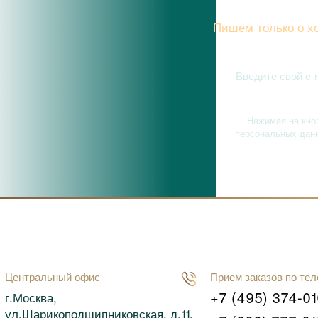
Подписы
Пишем только о хо
Нажимая на кно
персональных дан
Центральный офис
Прием заказов по те
+7 (495) 374-0
г.Москва,
ул.Шарикоподшипниковская, д.11,