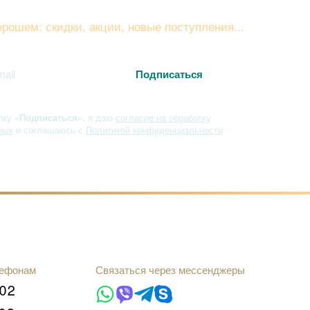
вайтесь на рассылку
рошем: скидки, акции, новые поступления...
пку
«Подписаться»
, я даю
согласие на обработку
ных
и соглашаюсь с
Политикой конфиденциальности
лефонам
Связаться через мессенджеры
102