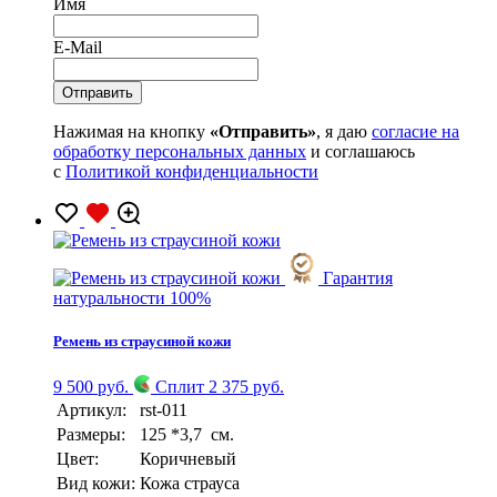
Имя
E-Mail
Нажимая на кнопку
«Отправить»
, я даю
согласие на
обработку персональных данных
и соглашаюсь
с
Политикой конфиденциальности
Гарантия
натуральности 100%
Ремень из страусиной кожи
9 500 руб.
Сплит 2 375 руб.
Артикул:
rst-011
Размеры:
125 *3,7 см.
Цвет:
Коричневый
Вид кожи:
Кожа страуса