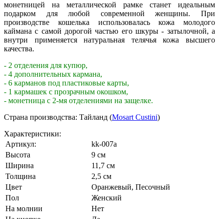
монетницей на металлической рамке станет идеальным
подарком для любой современной женщины. При
производстве кошелька использовалась кожа молодого
каймана с самой дорогой частью его шкуры - затылочной, а
внутри применяется натуральная телячья кожа высшего
качества.
- 2 отделения для купюр,
- 4 дополнительных кармана,
- 6 карманов под пластиковые карты,
- 1 кармашек с прозрачным окошком,
- монетница с 2-мя отделениями на защелке.
Страна производства: Тайланд (
Mosart Custini
)
Характеристики:
Артикул:
kk-007a
Высота
9 см
Ширина
11,7 см
Толщина
2,5 см
Цвет
Оранжевый
,
Песочный
Пол
Женский
На молнии
Нет