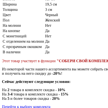
Ширина
19,5 см
Толщина
3 см
Цвет
Черный
Пол
Женский
На молнии
Нет
На кнопке
Да
С монетницей
Нет
С отделением на молнии
Да
С прозрачным окошком
Да
В наличии
Да
Этот товар участвует в функции
"СОБЕРИ СВОЙ КОМПЛЕ
Из некоторой части нашего ассортимента вы можете собрать с
и получить на него скидку до
-20%
!
Сейчас действуют следующие условия:
На
2
товара в комплекте скидка -
10%
На
3-4
товара в комплекте скидка -
15%
На
5
и более товаров скидка -
20%
Перейти к выбору комплекта