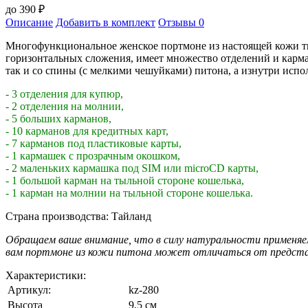
до
390
₽
Описание
Добавить в комплект
Отзывы
0
Многофункциональное женское портмоне из настоящей кожи ти
горизонтальных сложения, имеет множество отделений и карма
так и со спины (с мелкими чешуйками) питона, а изнутри испол
- 3 отделения для купюр,
- 2 отделения на молнии,
- 5 больших карманов,
- 10 карманов для кредитных карт,
- 7 карманов под пластиковые карты,
- 1 кармашек с прозрачным окошком,
- 2 маленьких кармашка под SIM или microCD карты,
- 1 большой карман на тыльной стороне кошелька,
- 1 карман на молнии на тыльной стороне кошелька.
Страна производства: Тайланд
Обращаем ваше внимание, что в силу натуральности применяе
вам портмоне из кожи питона может отличаться от представл
Характеристики:
Артикул:
kz-280
Высота
9,5 см