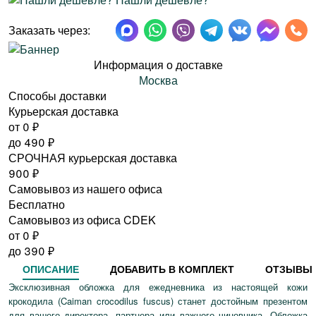
Заказать через:
Информация о доставке
Москва
Способы доставки
Курьерская доставка
от 0
₽
до
490
₽
СРОЧНАЯ курьерская доставка
900
₽
Самовывоз из нашего офиса
Бесплатно
Самовывоз из офиса CDEK
от 0
₽
до
390
₽
ОПИСАНИЕ
ДОБАВИТЬ В КОМПЛЕКТ
ОТЗЫВЫ
Эксклюзивная обложка для ежедневника из настоящей кожи
крокодила (Caiman crocodilus fuscus) станет достойным презентом
для вашего директора, партнера или важного чиновника. Обложка