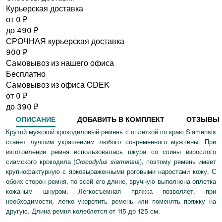
Курьерская доставка
от 0
₽
до
490
₽
СРОЧНАЯ курьерская доставка
900
₽
Самовывоз из нашего офиса
Бесплатно
Самовывоз из офиса CDEK
от 0
₽
до
390
₽
ОПИСАНИЕ
ДОБАВИТЬ В КОМПЛЕКТ
ОТЗЫВЫ
Крутой мужской крокодиловый ремень с оплеткой по краю Siamensis
станет лучшим украшением любого современного мужчины. При
изготовлении ремня использовалась шкура со спины взрослого
сиамского крокодила (
Crocodylus siamensis
), поэтому ремень имеет
крупнофактурную с ярковыраженными роговыми наростами кожу. С
обоих сторон ремня, по всей его длине, вручную выполнена оплетка
кожаным шнуром. Легкосъемная пряжка позволяет, при
необходимости, легко укоротить ремень или поменять пряжку на
другую. Длина ремня колеблется от 115 до 125 см.