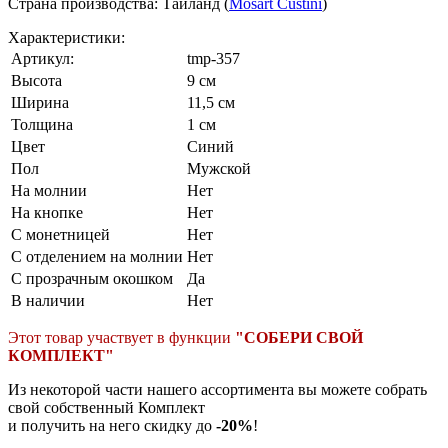
Страна производства: Таиланд (
Mosart Custini
)
Характеристики:
Артикул:
tmp-357
Высота
9 см
Ширина
11,5 см
Толщина
1 см
Цвет
Синий
Пол
Мужской
На молнии
Нет
На кнопке
Нет
С монетницей
Нет
С отделением на молнии
Нет
С прозрачным окошком
Да
В наличии
Нет
Этот товар участвует в функции
"СОБЕРИ СВОЙ
КОМПЛЕКТ"
Из некоторой части нашего ассортимента вы можете собрать
свой собственный Комплект
и получить на него скидку до
-20%
!