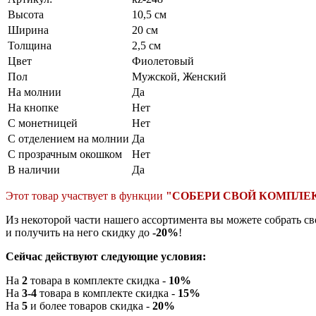
Высота
10,5 см
Ширина
20 см
Толщина
2,5 см
Цвет
Фиолетовый
Пол
Мужской, Женский
На молнии
Да
На кнопке
Нет
С монетницей
Нет
С отделением на молнии
Да
С прозрачным окошком
Нет
В наличии
Да
Этот товар участвует в функции
"СОБЕРИ СВОЙ КОМПЛЕ
Из некоторой части нашего ассортимента вы можете собрать с
и получить на него скидку до
-20%
!
Сейчас действуют следующие условия:
На
2
товара в комплекте скидка -
10%
На
3-4
товара в комплекте скидка -
15%
На
5
и более товаров скидка -
20%