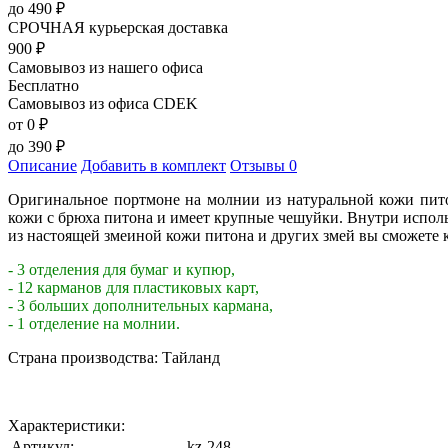
до
490
₽
СРОЧНАЯ курьерская доставка
900
₽
Самовывоз из нашего офиса
Бесплатно
Самовывоз из офиса CDEK
от 0
₽
до
390
₽
Описание
Добавить в комплект
Отзывы
0
Оригинальное портмоне на молнии из натуральной кожи пит
кожи с брюха питона и имеет крупные чешуйки. Внутри исполь
из настоящей змеиной кожи питона и других змей вы сможете к
- 3 отделения для бумаг и купюр,
- 12 карманов для пластиковых карт,
- 3 больших дополнительных кармана,
- 1 отделение на молнии.
Страна производства: Тайланд
Характеристики:
Артикул:
kz-248