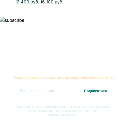
13 400 руб.
16 100 руб.
Подписывайтесь на рассылку
Пишем только о хорошем: скидки, акции, новые поступления...
Нажимая на кнопку
«Подписаться»
, я даю
согласие на обработку
персональных данных
и соглашаюсь с
Политикой
конфиденциальности