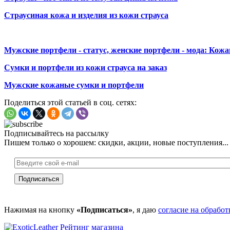
Страусиная кожа и
изделия из кожи страуса
Мужские портфели - статус, женские портфели - мода: Кож
Сумки и портфели из кожи страуса на заказ
Мужские кожаные сумки и портфели
Поделиться этой статьей в соц. сетях:
Подписывайтесь на рассылку
Пишем только о хорошем: скидки, акции, новые поступления...
Нажимая на кнопку
«Подписаться»
, я даю
согласие на обрабо
Рейтинг магазина