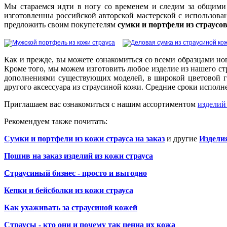
Мы стараемся идти в ногу со временем и следим за общими
изготовленны российской авторской мастерской с использов
предложить своим покупетелям
сумки и портфели из страусо
Как и прежде, вы можете ознакомиться со всеми образцами нов
Кроме того, мы можем изготовить любое изделие из нашего ст
дополнениями существующих моделей, в широкой цветовой га
другого аксессуара из страусиной кожи. Средние сроки исполнен
Приглашаем вас ознакомиться с нашим ассортиментом
изделий
Рекомендуем также почитать:
Сумки и портфели из кожи страуса на заказ
и другие
Изделия
Пошив на заказ изделий из кожи страуса
Страусиный бизнес - просто и выгодно
Кепки и бейсболки из кожи страуса
Как ухаживать за страусиной кожей
Страусы - кто они и почему так ценна их кожа