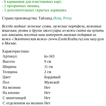
- 6 кармашков для пластиковых карт,
- 2 прозрачных окошка,
- 3 дополнительных скрытых кармашка.
Страна производства: Тайланд
Rota, Рота
(
)
Всегда модные женские сумки, мужские портфели, кожаные
кошельки, ремни и другие аксессуары из кожи ската вы купить
или заказать посетив наш интернет-магазин подарков из
кожи «Экзотическая кожа» (www.ExoticKozha.ru) или шоу-рум
в Москве.
Характеристики:
Артикул:
ks-343
Высота
9 см
Ширина
11 см
Толщина
2 см
Цвет
Бордовый
Пол
Мужской
На молнии
Нет
На кнопке
Нет
С монетницей
Нет
С отделением на молнии
Нет