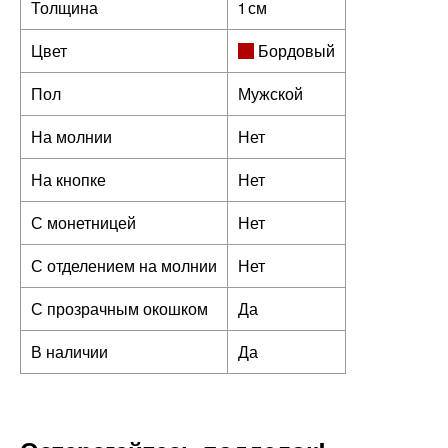
Толщина
1 см
Цвет
Бордовый
Пол
Мужской
На молнии
Нет
На кнопке
Нет
С монетницей
Нет
С отделением на молнии
Нет
С прозрачным окошком
Да
В наличии
Да