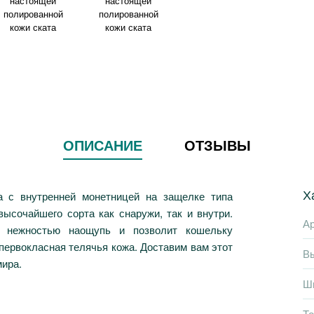
ОПИСАНИЕ
ОТЗЫВЫ
Х
а с внутренней монетницей на защелке типа
ысочайшего сорта как снаружи, так и внутри.
Ар
й нежностью наощупь и позволит кошельку
 первокласная телячья кожа. Доставим вам этот
В
мира.
Ш
Т