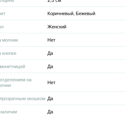
вет
Коричневый
,
Бежевый
ол
Женский
а молнии
Нет
 кнопке
Да
 монетницей
Да
отделением на
Нет
олнии
 прозрачным окошком
Да
наличии
Да