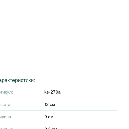
арактеристики:
тикул:
ks-279a
ысота
12 см
ирина
9 см
олщина
2,5 см