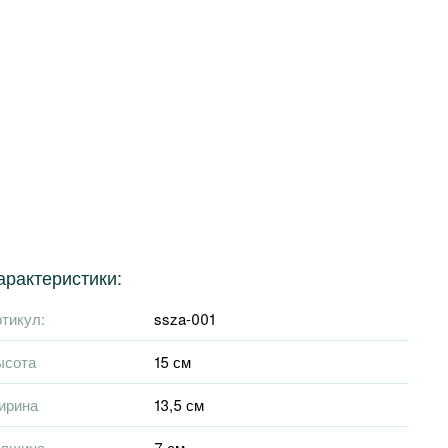
арактеристики:
тикул:
ssza-001
ысота
15 см
ирина
13,5 см
олщина
7 см