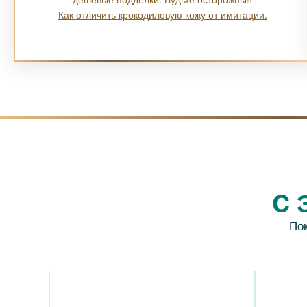
Как отличить крокодиловую кожу от имитации.
C 
По