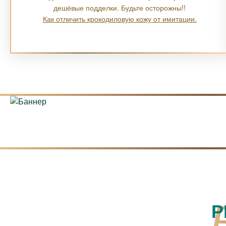
дешёвые подделки. Будьте осторожны!!
Как отличить крокодиловую кожу от имитации.
Р