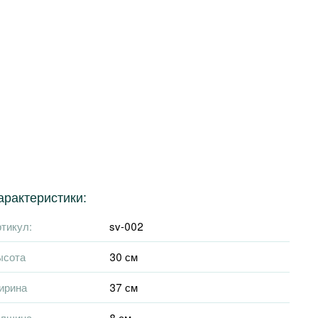
арактеристики:
тикул:
sv-002
ысота
30 см
ирина
37 см
олщина
8 см