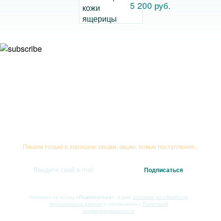
ящерицы
5 200 руб.
Подписывайтесь на рассылку
Пишем только о хорошем: скидки, акции, новые поступления...
Нажимая на кнопку
«Подписаться»
, я даю
согласие на обработку
персональных данных
и соглашаюсь с
Политикой
конфиденциальности