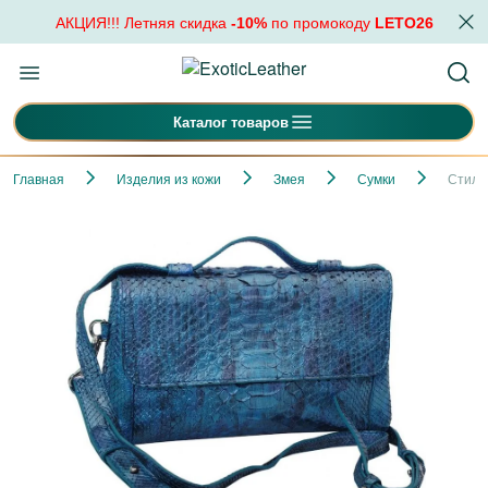
АКЦИЯ!!! Летняя скидка
-10%
по промокоду
LETO26
Каталог товаров
Главная
Изделия из кожи
Змея
Сумки
Стиль