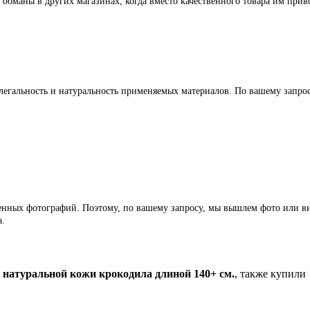
 обманы в других магазинах, когда вместо качественного товара им прив
легальность и натуральность применяемых материалов. По вашему запр
ленных фотографий. Поэтому, по вашему запросу, мы вышлем фото или ви
а.
натуральной кожи крокодила длиной 140+ см.
, также купили