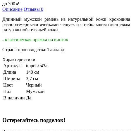
до
390
₽
Описание
Отзывы
0
Длинный мужской ремень из натуральной кожи крокодила 
разноразмерными ячейками чешуек и с небольшим глянцевым б
натуральной телячьей кожи.
- классическая пряжка на винтах
Страна производства: Таиланд
Характеристики:
Артикул:
tmprk-043a
Длина
140 см
Ширина
3,7 см
Цвет
Черный
Пол
Мужской
В наличии
Да
Остерегайтесь подделок!