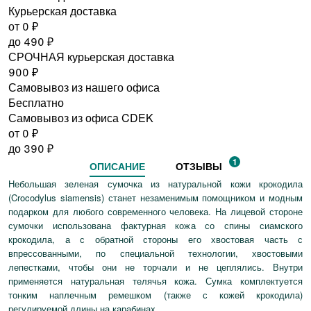
Курьерская доставка
от 0
₽
до
490
₽
СРОЧНАЯ курьерская доставка
900
₽
Самовывоз из нашего офиса
Бесплатно
Самовывоз из офиса CDEK
от 0
₽
до
390
₽
1
ОПИСАНИЕ
ОТЗЫВЫ
Небольшая зеленая сумочка из натуральной кожи крокодила
(Crocodylus siamensis) станет незаменимым помощником и модным
подарком для любого современного человека. На лицевой стороне
сумочки использована фактурная кожа со спины сиамского
крокодила, а с обратной стороны его хвостовая часть с
впрессованными, по специальной технологии, хвостовыми
лепестками, чтобы они не торчали и не цеплялись. Внутри
применяется натуральная телячья кожа. Сумка комплектуется
тонким наплечным ремешком (также с кожей крокодила)
регулируемой длины на карабинах.