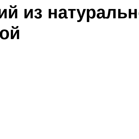
й из натуральн
кой