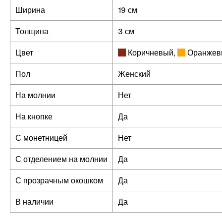
Ширина
19 см
Толщина
3 см
Цвет
Коричневый
,
Оранжев
Пол
Женский
На молнии
Нет
На кнопке
Да
С монетницей
Нет
С отделением на молнии
Да
С прозрачным окошком
Да
В наличии
Да