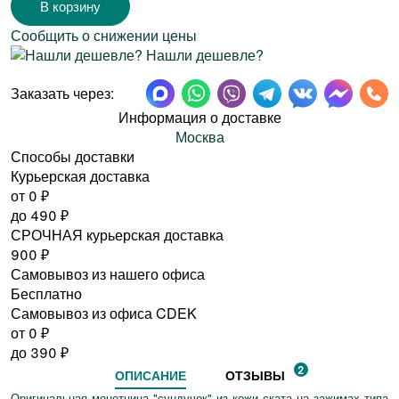
Сообщить о снижении цены
Нашли дешевле?
Заказать через:
Информация о доставке
Москва
Способы доставки
Курьерская доставка
от 0
₽
до
490
₽
СРОЧНАЯ курьерская доставка
900
₽
Самовывоз из нашего офиса
Бесплатно
Самовывоз из офиса CDEK
от 0
₽
до
390
₽
2
ОПИСАНИЕ
ОТЗЫВЫ
Оригинальная монетница "сундучок" из кожи ската на зажимах типа