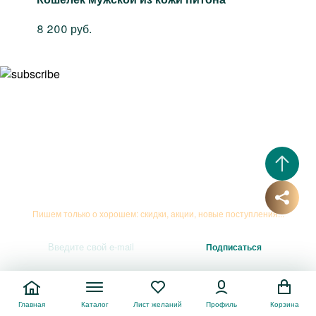
8 200 руб.
Подписывайтесь на рассылку
Пишем только о хорошем: скидки, акции, новые поступления...
Нажимая на кнопку
«Подписаться»
, я даю
согласие на обработку
персональных данных
и соглашаюсь с
Политикой
Главная
Каталог
Лист желаний
Профиль
Корзина
конфиденциальности