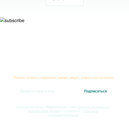
Подписывайтесь на рассылку
Пишем только о хорошем: скидки, акции, новые поступления...
Нажимая на кнопку
«Подписаться»
, я даю
согласие на обработку
персональных данных
и соглашаюсь с
Политикой
конфиденциальности