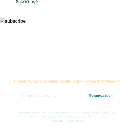
8 400 руб.
Подписывайтесь на рассылку
Пишем только о хорошем: скидки, акции, новые поступления...
Нажимая на кнопку
«Подписаться»
, я даю
согласие на обработку
персональных данных
и соглашаюсь с
Политикой
конфиденциальности