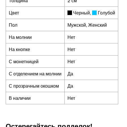
Толщина
2 см
Цвет
Черный
,
Голубой
Пол
Мужской, Женский
На молнии
Нет
На кнопке
Нет
С монетницей
Нет
С отделением на молнии
Да
С прозрачным окошком
Да
В наличии
Нет
Остерегайтесь подделок!