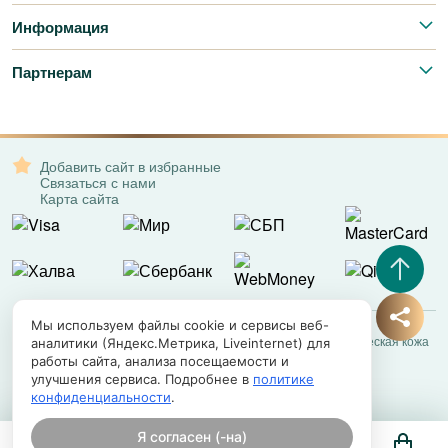
Информация
Партнерам
Добавить сайт в избранные
Связаться с нами
Карта сайта
Мы используем файлы cookie и сервисы веб-
Все права защищены. © 2008-2026 – Exotic Leather | Экзотическая кожа
аналитики (Яндекс.Метрика, Liveinternet) для
работы сайта, анализа посещаемости и
улучшения сервиса. Подробнее в
политике
конфиденциальности
.
Я согласен (-на)