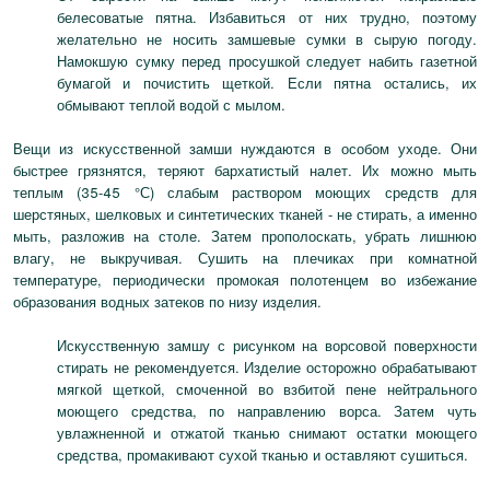
белесоватые пятна. Избавиться от них трудно, поэтому
желательно не носить замшевые сумки в сырую погоду.
Намокшую сумку перед просушкой следует набить газетной
бумагой и почистить щеткой. Если пятна остались, их
обмывают теплой водой с мылом.
Вещи из искусственной замши нуждаются в особом уходе. Они
быстрее грязнятся, теряют бархатистый налет. Их можно мыть
теплым (35-45 °С) слабым раствором моющих средств для
шерстяных, шелковых и синтетических тканей - не стирать, а именно
мыть, разложив на столе. Затем прополоскать, убрать лишнюю
влагу, не выкручивая. Сушить на плечиках при комнатной
температуре, периодически промокая полотенцем во избежание
образования водных затеков по низу изделия.
Искусственную замшу с рисунком на ворсовой поверхности
стирать не рекомендуется. Изделие осторожно обрабатывают
мягкой щеткой, смоченной во взбитой пене нейтрального
моющего средства, по направлению ворса. Затем чуть
увлажненной и отжатой тканью снимают остатки моющего
средства, промакивают сухой тканью и оставляют сушиться.