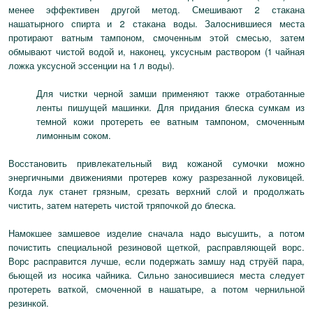
менее эффективен другой метод. Смешивают 2 стакана
нашатырного спирта и 2 стакана воды. Залоснившиеся места
протирают ватным тампоном, смоченным этой смесью, затем
обмывают чистой водой и, наконец, уксусным раствором (1 чайная
ложка уксусной эссенции на 1 л воды).
Для чистки черной замши применяют также отработанные
ленты пишущей машинки. Для придания блеска сумкам из
темной кожи протереть ее ватным тампоном, смоченным
лимонным соком.
Восстановить привлекательный вид кожаной сумочки можно
энергичными движениями протерев кожу разрезанной луковицей.
Когда лук станет грязным, срезать верхний слой и продолжать
чистить, затем натереть чистой тряпочкой до блеска.
Намокшее замшевое изделие сначала надо высушить, а потом
почистить специальной резиновой щеткой, расправляющей ворс.
Ворс расправится лучше, если подержать замшу над струёй пара,
бьющей из носика чайника. Сильно заносившиеся места следует
протереть ваткой, смоченной в нашатыре, а потом чернильной
резинкой.