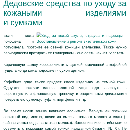
Дедовские средства по уходу за
кожаными изделиями
и сумками
Если кожа
поношена и
потускнела, протрите ее свежей кожицей апельсина. Также нужно
периодически протирать ее глицерином - она опять начнет блестеть.
Коричневую замшу хорошо чистить щеткой, смоченной в кофейной
гуще, а когда кожа подсохнет - сухой щеткой.
Кофейная гуща также придает блеск изделиям из темной кожи.
Одну-две ложечки слегка влажной гущи надо завернуть в
шерстяную или фланелевую тряпочку и энергичными движениями
потереть ею сумочку, туфли, портфель и т. д.
Во время носки замша начинает лосниться. Вернуть ей прежний
опрятный вид можно, почистив смесью теплого молока и соды (1
чайная ложка соды на стакан молока). Залоснившиеся сгибы можно
освежить с помощью самой тонкой наждачной бумаги (№ 0). Не