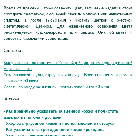
Время от времени, чтобы освежить цвет, замшевые изделия стоит
протирать салфеткой, смоченной свежим молоком или нашатырным
спиртом, а после высыхания - чистить щёткой с жесткой
синтетической щетиной. Для ежедневного освежения цвета
рекомендуется краска-аэрозоль для замши. Она обладает и
водоотталкивающими свойствами.
См. также:
Как ухаживать за экзотической кожей (общие рекомендации) и кожей
морского ската
Уход за кожей акулы, страуса и ящерицы. Восстановление и ремонт
экзотической кожи
Советы по уходу за змеиной, крокодиловой и кожей угря
А также:
-
Как правильно ухаживать за змеиной кожей и почистить
изделия из питона и др. змей
-
Уход за страусиной кожей и чистка изделий из страуса
-
Как ухаживать за крокодиловой кожей крокодила
-
Уход за изделиями из кожи акулы