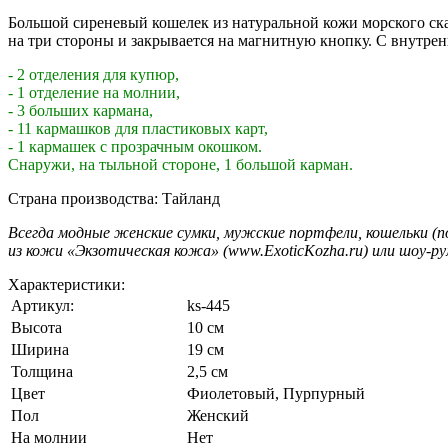
Большой сиреневый кошелек из натуральной кожи морского ск
на три стороны и закрывается на магнитную кнопку. С внутрен
- 2 отделения для купюр,
- 1 отделение на молнии,
- 3 больших кармана,
- 11 кармашков для пластиковых карт,
- 1 кармашек с прозрачным окошком.
Снаружи, на тыльной стороне, 1 большой карман.
Страна производства: Тайланд
Всегда модные женские сумки, мужские портфели, кошельки (п
из кожи «Экзотическая кожа» (www.ExoticKozha.ru) или шоу-ру
Характеристики:
Артикул:
ks-445
Высота
10 см
Ширина
19 см
Толщина
2,5 см
Цвет
Фиолетовый
,
Пурпурный
Пол
Женский
На молнии
Нет