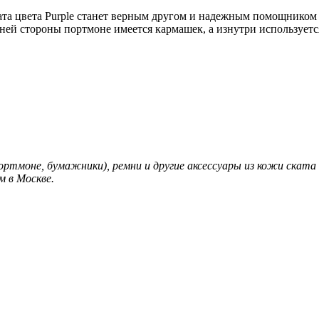
ата цвета Purple станет верным другом и надежным помощнико
ней стороны портмоне имеется кармашек, а изнутри используетс
ортмоне, бумажники), ремни и другие аксессуары из кожи скат
м в Москве.