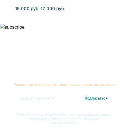
15 000 руб.
17 000 руб.
Подписывайтесь на рассылку
Пишем только о хорошем: скидки, акции, новые поступления...
Нажимая на кнопку
«Подписаться»
, я даю
согласие на обработку
персональных данных
и соглашаюсь с
Политикой
конфиденциальности