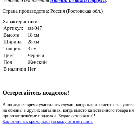
Условия изготовления
изделий из кожи страуса
.
Страна производства: Россия (Ростовская обл.)
Характеристики:
Артикул:
zst-047
Высота
18 см
Ширина
28 см
Толщина
3 см
Цвет
Черный
Пол
Женский
В наличии
Нет
Остерегайтесь подделок!
В последнее время участились случаи, когда наши клиенты жалуются
на обманы в других магазинах, когда вместо качественного товара им
привозят дешёвые подделки. Будьте осторожны!!
Как отличить крокодиловую кожу от имитации.