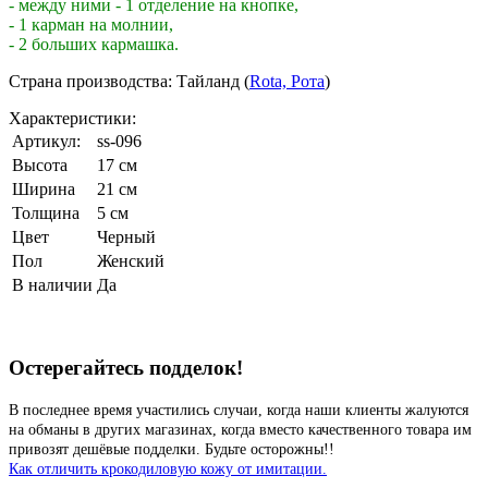
- между ними - 1 отделение на кнопке,
- 1 карман на молнии,
- 2 больших кармашка.
Страна производства: Тайланд (
Rota, Рота
)
Характеристики:
Артикул:
ss-096
Высота
17 см
Ширина
21 см
Толщина
5 см
Цвет
Черный
Пол
Женский
В наличии
Да
Остерегайтесь подделок!
В последнее время участились случаи, когда наши клиенты жалуются
на обманы в других магазинах, когда вместо качественного товара им
привозят дешёвые подделки. Будьте осторожны!!
Как отличить крокодиловую кожу от имитации.