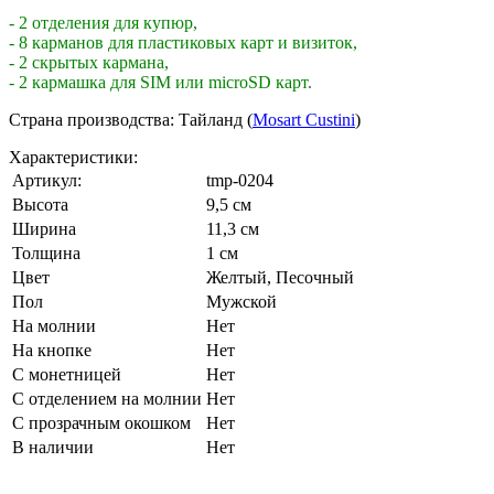
- 2 отделения для купюр,
- 8 карманов для пластиковых карт и визиток,
- 2 скрытых кармана,
- 2 кармашка для SIM или microSD карт.
Страна производства: Тайланд (
Mosart Custini
)
Характеристики:
Артикул:
tmp-0204
Высота
9,5 см
Ширина
11,3 см
Толщина
1 см
Цвет
Желтый
,
Песочный
Пол
Мужской
На молнии
Нет
На кнопке
Нет
С монетницей
Нет
С отделением на молнии
Нет
С прозрачным окошком
Нет
В наличии
Нет