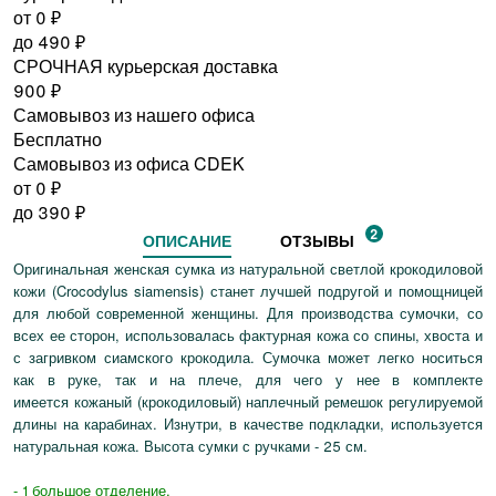
от 0
₽
до
490
₽
СРОЧНАЯ курьерская доставка
900
₽
Самовывоз из нашего офиса
Бесплатно
Самовывоз из офиса CDEK
от 0
₽
до
390
₽
2
ОПИСАНИЕ
ОТЗЫВЫ
Оригинальная женская сумка из натуральной светлой крокодиловой
кожи (Crocodylus siamensis) станет лучшей подругой и помощницей
для любой современной женщины. Для производства сумочки, со
всех ее сторон, использовалась фактурная кожа со спины, хвоста и
с загривком сиамского крокодила. Сумочка может легко носиться
как в руке, так и на плече, для чего у нее в комплекте
имеется кожаный (крокодиловый) наплечный ремешок регулируемой
длины на карабинах. Изнутри, в качестве подкладки, используется
натуральная кожа. Высота сумки с ручками - 25 см.
- 1 большое отделение,