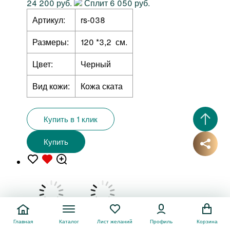
24 200 руб.
Сплит 6 050 руб.
Артикул:
rs-038
Размеры:
120 *3,2 см.
Цвет:
Черный
Вид кожи:
Кожа ската
Купить в 1 клик
Купить
Гарантия
Главная
Каталог
Лист желаний
Профиль
Корзина
натуральности 100%