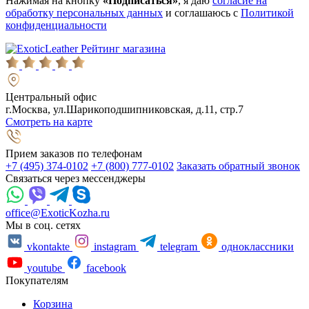
Нажимая на кнопку
«Подписаться»
, я даю
согласие на
обработку персональных данных
и соглашаюсь с
Политикой
конфиденциальности
Рейтинг магазина
Центральный офис
г.Москва, ул.Шарикоподшипниковская, д.11, стр.7
Смотреть на карте
Прием заказов по телефонам
+7 (495) 374-0102
+7 (800) 777-0102
Заказать обратный звонок
Связаться через мессенджеры
office@ExoticKozha.ru
Мы в соц. сетях
vkontakte
instagram
telegram
одноклассники
youtube
facebook
Покупателям
Корзина