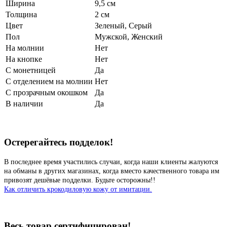
Ширина
9,5 см
Толщина
2 см
Цвет
Зеленый
,
Серый
Пол
Мужской, Женский
На молнии
Нет
На кнопке
Нет
С монетницей
Да
С отделением на молнии
Нет
С прозрачным окошком
Да
В наличии
Да
Остерегайтесь подделок!
В последнее время участились случаи, когда наши клиенты жалуются
на обманы в других магазинах, когда вместо качественного товара им
привозят дешёвые подделки. Будьте осторожны!!
Как отличить крокодиловую кожу от имитации.
Весь товар сертифицирован!