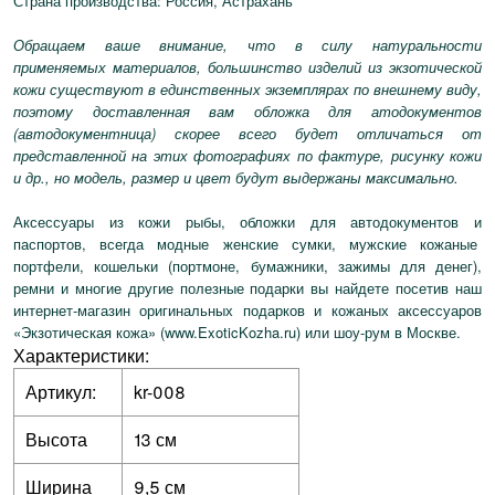
Страна производства: Россия, Астрахань
Обращаем ваше внимание, что в силу натуральности
применяемых материалов, большинство изделий из экзотической
кожи существуют в единственных экземплярах по внешнему виду,
поэтому доставленная вам обложка для атодокументов
(автодокументница) скорее всего будет отличаться от
представленной на этих фотографиях по фактуре, рисунку кожи
и др., но модель, размер и цвет будут выдержаны максимально.
Аксессуары из кожи рыбы, обложки для автодокументов и
паспортов, всегда модные женские сумки, мужские кожаные
портфели, кошельки (портмоне, бумажники, зажимы для денег),
ремни и многие другие полезные подарки вы найдете посетив наш
интернет-магазин оригинальных подарков и кожаных аксессуаров
«Экзотическая кожа» (www.ExoticKozha.ru) или шоу-рум в Москве.
Характеристики:
Артикул:
kr-008
Высота
13 см
Ширина
9,5 см