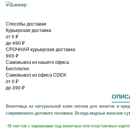
Способы доставки
Курьерская доставка
от 0
₽
до
490
₽
СРОЧНАЯ курьерская доставка
900
₽
Самовывоз из нашего офиса
Бесплатно
Самовывоз из офиса CDEK
от 0
₽
до
390
₽
ОПИС
Визитница из натуральной кожи питона для визиток и кре
современного делового человека. Всегда модные женские сум
-18 листов с карманами под визитные или пластиковые карто