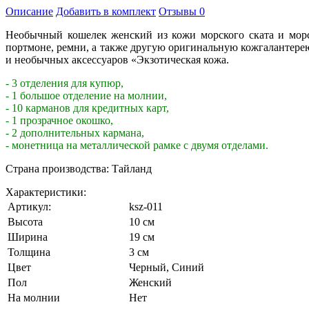
Описание
Добавить в комплект
Отзывы
0
Необычный кошелек женский из кожи морского ската и морс
портмоне, ремни, а также другую оригинальную кожгалантерею
и необычных аксессуаров «Экзотическая кожа.
- 3 отделения для купюр,
- 1 большое отделение на молнии,
- 10 карманов для кредитных карт,
- 1 прозрачное окошко,
- 2 дополнительных кармана,
- монетница на металлической рамке с двумя отделами.
Страна производства: Тайланд
Характеристики:
Артикул:
ksz-011
Высота
10 см
Ширина
19 см
Толщина
3 см
Цвет
Черный
,
Синий
Пол
Женский
На молнии
Нет