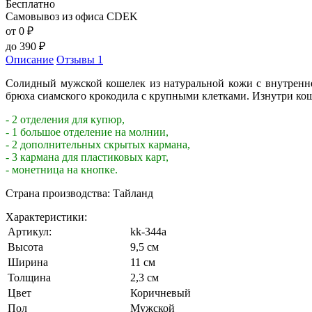
Бесплатно
Самовывоз из офиса CDEK
от 0
₽
до
390
₽
Описание
Отзывы
1
Солидный мужской кошелек из натуральной кожи с внутренне
брюха сиамского крокодила с крупными клетками. Изнутри кош
- 2 отделения для купюр,
- 1 большое отделение на молнии,
- 2 дополнительных скрытых кармана,
- 3 кармана для пластиковых карт,
- монетница на кнопке.
Страна производства: Тайланд
Характеристики:
Артикул:
kk-344a
Высота
9,5 см
Ширина
11 см
Толщина
2,3 см
Цвет
Коричневый
Пол
Мужской