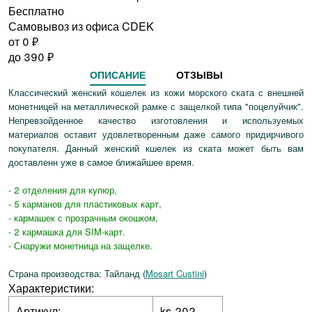
Бесплатно
Самовывоз из офиса CDEK
от 0
₽
до
390
₽
ОПИСАНИЕ
ОТЗЫВЫ
Классический женский кошелек из кожи морского ската с внешней
монетницей на металлической рамке с защелкой типа "поцелуйчик".
Непревзойденное качество изготовления и используемых
материалов оставит удовлетворенным даже самого придирчивого
покупателя. Данный женский кшелек из ската может быть вам
доставленн уже в самое ближайшее время.
- 2 отделения для купюр,
- 5 карманов для пластиковых карт,
- кармашек с прозрачным окошком,
- 2 кармашка для SIM-карт.
- Снаружи монетница на защелке.
Страна производства: Тайланд (
Mosart Custini
)
Характеристики:
Артикул:
ks-202