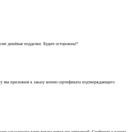
озят дешёвые подделки. Будьте осторожны!!
осу мы приложим к заказу копию сертификата подтверждающего
део заказанного вами товара перед его отправкой. Сообщите о вашем