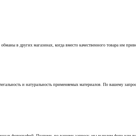
 обманы в других магазинах, когда вместо качественного товара им прив
легальность и натуральность применяемых материалов. По вашему запр
ленных фотографий. Поэтому, по вашему запросу, мы вышлем фото или ви