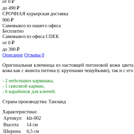
от 0
₽
до
490
₽
СРОЧНАЯ курьерская доставка
900
₽
Самовывоз из нашего офиса
Бесплатно
Самовывоз из офиса CDEK
от 0
₽
до
390
₽
Описание
Отзывы
0
Оригинальная ключница из настоящей питоновой кожи цвета 
кожа как с живота питона (с крупными чешуйками), так и с ег
- 2 небольших кармашка,
- 1 сквозной карман,
- 6 карабинов для ключей.
Страна производства: Таиланд
Характеристики:
Артикул:
klz-002
Высота
14 см
Ширина
6,5 см