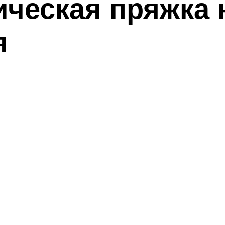
ическая пряжка 
я