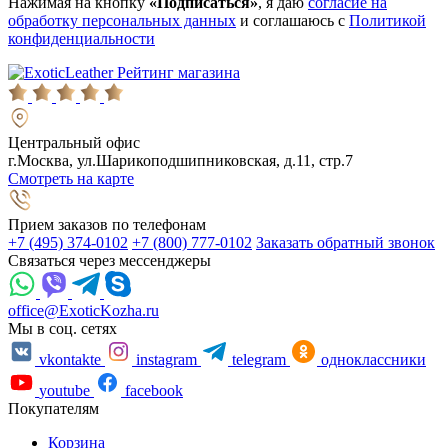
Нажимая на кнопку
«Подписаться»
, я даю
согласие на
обработку персональных данных
и соглашаюсь с
Политикой
конфиденциальности
Рейтинг магазина
Центральный офис
г.Москва, ул.Шарикоподшипниковская, д.11, стр.7
Смотреть на карте
Прием заказов по телефонам
+7 (495) 374-0102
+7 (800) 777-0102
Заказать обратный звонок
Связаться через мессенджеры
office@ExoticKozha.ru
Мы в соц. сетях
vkontakte
instagram
telegram
одноклассники
youtube
facebook
Покупателям
Корзина