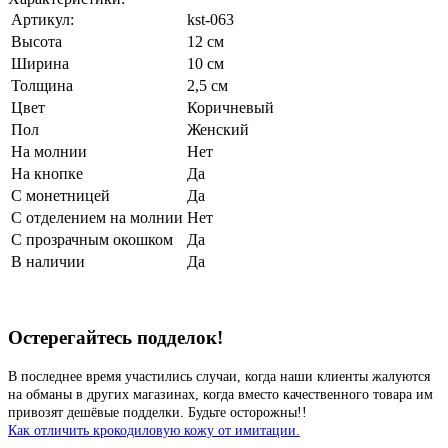
Артикул:
kst-063
Высота
12 см
Ширина
10 см
Толщина
2,5 см
Цвет
Коричневый
Пол
Женский
На молнии
Нет
На кнопке
Да
С монетницей
Да
С отделением на молнии
Нет
С прозрачным окошком
Да
В наличии
Да
Остерегайтесь подделок!
В последнее время участились случаи, когда наши клиенты жалуются
на обманы в других магазинах, когда вместо качественного товара им
привозят дешёвые подделки. Будьте осторожны!!
Как отличить крокодиловую кожу от имитации.