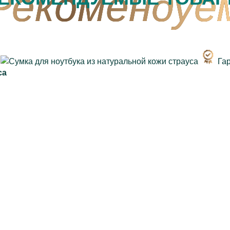
Га
са