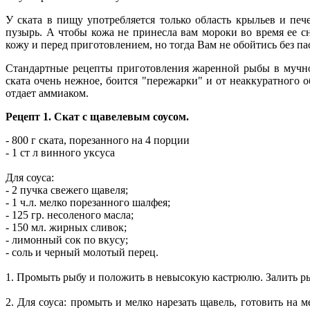
У ската в пищу употребляется только область крыльев и печ
пузырь. А чтобы кожа не принесла вам мороки во время ее сн
кожу и перед приготовлением, но тогда Вам не обойтись без па
Стандартные рецепты приготовления жаренной рыбы в мучной
ската очень нежное, боится "пережарки" и от неаккуратного 
отдает аммиаком.
Рецепт 1. Скат с щавелевым соусом.
- 800 г ската, порезанного на 4 порции
- 1 ст л винного уксуса
Для соуса:
- 2 пучка свежего щавеля;
- 1 ч.л. мелко порезанного шалфея;
- 125 гр. несоленого масла;
- 150 мл. жирных сливок;
- лимонный сок по вкусу;
- соль и черный молотый перец.
1. Промыть рыбу и положить в невысокую кастрюлю. Залить рыб
2. Для соуса: промыть и мелко нарезать щавель, готовить на 