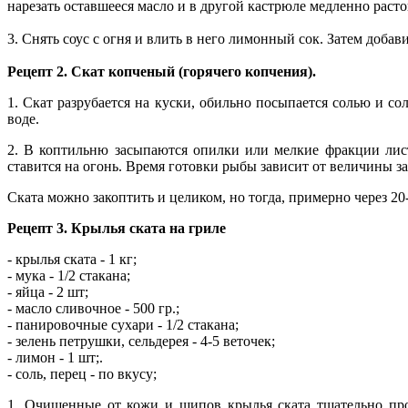
нарезать оставшееся масло и в другой кастрюле медленно растоп
3. Снять соус с огня и влить в него лимонный сок. Затем добав
Рецепт 2. Скат копченый (горячего копчения).
1. Скат разрубается на куски, обильно посыпается солью и со
воде.
2. В коптильню засыпаются опилки или мелкие фракции листв
ставится на огонь. Время готовки рыбы зависит от величины з
Ската можно закоптить и целиком, но тогда, примерно через 20
Рецепт 3. Крылья ската на гриле
- крылья ската - 1 кг;
- мука - 1/2 стакана;
- яйца - 2 шт;
- масло сливочное - 500 гр.;
- панировочные сухари - 1/2 стакана;
- зелень петрушки, сельдерея - 4-5 веточек;
- лимон - 1 шт;.
- соль, перец - по вкусу;
1. Очищенные от кожи и шипов крылья ската тщательно про