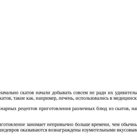
воначально скатов начали добывать совсем не ради их удивите
атов, такие как, например, печень, использовались в медицинск
нарных рецептов приготовления различных блюд из скатов, н
риготовление занимает непривычно больше времени, чем обычн
 шедевров оказываются вознаграждены изумительными вкусовы